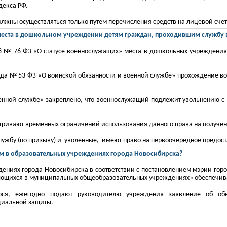
декса РФ.
жны осуществляться только путем перечисления средств на лицевой счет
места в дошкольном учреждении детям граждан, проходившим службу 
98 № 76-ФЗ «О статусе военнослужащих» места в дошкольных учреждения
8 года № 53-ФЗ «О воинской обязанности и военной службе» прохождение 
военной службе» закреплено, что военнослужащий подлежит увольнению с
ривают временных ограничений использования данного права на получени
лужбу
(по призыву) и уволенные, имеют право на перво
очередное предост
ем в образовательных учреждениях города Новосибирска?
ениях города Новосибирска в соответствии с постановлением мэрии горо
ающихся в муниципальных общеобразовательных учреждениях» обеспечив
гося, ежегодно подают руководителю учреждения заявление об об
циальной защиты.