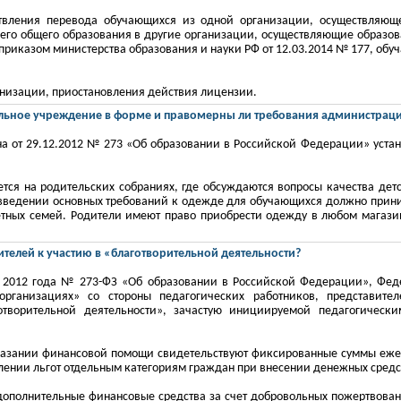
твления перевода обучающихся из одной организации, осуществляюще
него общего образования в другие организации, осуществляющие образо
приказом министерства образования и науки РФ от 12.03.2014 № 177,
обуч
низации, приостановления действия лицензии.
льное учреждение в форме и правомерны ли требования администрац
акона от 29.12.2012 № 273 «Об образовании в Российской Федерации» уст
ся на родительских собраниях, где обсуждаются вопросы качества дет
 введении основных требований к одежде для обучающихся должно прини
етных семей. Родители имеют право приобрести одежду в любом магазин
телей к участию в «благотворительной деятельности?
 2012 года № 273-ФЗ «Об образовании в Российской Федерации», Феде
 организациях» со стороны педагогических работников, представите
творительной деятельности», зачастую инициируемой педагогическ
казании финансовой помощи свидетельствуют фиксированные суммы еже
влении льгот отдельным категориям граждан при внесении денежных средс
дополнительные финансовые средства за счет добровольных пожертвован