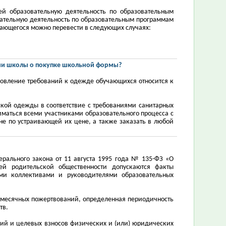
й образовательную деятельность по образовательным
вательную деятельность по образовательным программам
ающегося можно перевести в следующих случаях
:
ии школы о покупке школьной формы?
ановление требований к одежде обучающихся относится к
ской одежды в соответствие с требованиями санитарных
маться всеми участниками образовательного процесса с
е по устраивающей их цене, а также заказать в любой
рального закона от 11 августа 1995 года № 135-ФЗ «О
лей родительской общественности допускаются факты
ими коллективами и руководителями образовательных
месячных пожертвований, определенная периодичность
тв.
ий и целевых взносов физических и (или) юридических