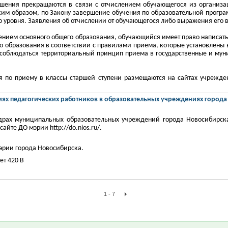
ошения прекращаются в связи с отчислением обучающегося из организа
Таким образом, по Закону завершение обучения по образовательной прогр
 уровня. Заявления об отчислении от обучающегося либо выражения его в
учением основного общего образования, обучающийся имеет право написат
 образования в соответствии с правилами приема, которые установлены 
ен соблюдаться территориальный принцип приема в государственные и мун
я по приему в классы старшей ступени размещаются на сайтах учрежде
х педагогических работников в образовательных учреждениях города
драх муниципальных образовательных учреждений города Новосибирск
сайте ДО мэрии
http://do.nios.ru/
.
эрии города Новосибирска.
ет 420 В
1 - 7