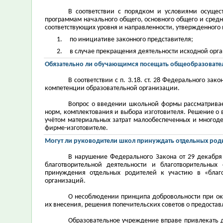
В соответствии с порядком и условиями осущес
программам начального общего, основного общего и сред
соответствующих уровня и направленности, утвержденного 
1. по инициативе законного представителя;
2. в случае прекращения деятельности исходной орга
Обязательно ли обучающимся посещать общеобразовате
В соответствии с п. 3.18. ст. 28 Федерального з
компетенции образовательной организации.
Вопрос о введении школьной формы рассматривает
норм, комплектования и выбора изготовителя. Решение о
учётом материальных затрат малообеспеченных и многод
фирме-изготовителе.
Могут ли руководители школ принуждать отдельных роди
В нарушение Федерального Закона от 29 декабря
благотворительной деятельности и благотворительных
принуждения отдельных родителей к участию в «благо
организаций.
О несоблюдении принципа добровольности при о
их внесения, решения попечительских советов о предоста
Образовательное учреждение вправе привлекать 