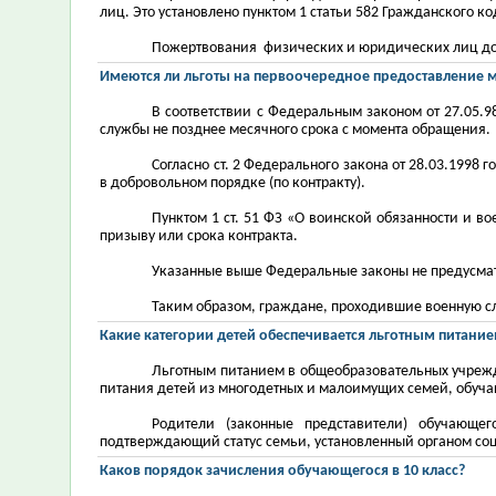
лиц. Это установлено пунктом 1 статьи 582 Гражданского ко
Пожертвования физических и юридических лиц дол
Имеются ли льготы на первоочередное предоставление 
В соответствии с Федеральным законом от 27.05.
службы не позднее месячного срока с момента обращения.
Согласно ст. 2 Федерального закона от 28.03.199
в добровольном порядке (по контракту).
Пунктом 1 ст. 51 ФЗ «О воинской обязанности и 
призыву или срока контракта.
Указанные выше Федеральные законы не предусмат
Таким образом, граждане,
проходившие военную с
Какие категории детей обеспечивается льготным питани
Льготным питанием в общеобразовательных учрежд
питания детей из многодетных и малоимущих семей, обуч
Родители (законные представители) обучающе
подтверждающий статус семьи, установленный органом со
Каков порядок зачисления обучающегося в 10 класс?