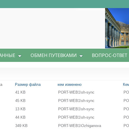
АННЫЕ
ОБМЕН ПУТЕВКАМИ
ВОПРОС-ОТВЕТ
ка
Размер файла
кем изменено
Кем
41 KB
PORT-WEB1\sh-sync
PO
45 KB
PORT-WEB1\sh-sync
PO
13 KB
PORT-WEB1\sh-sync
PO
44 KB
PORT-WEB1\sh-sync
PO
349 KB
PORT-WEB1\Ozhiganova
PO