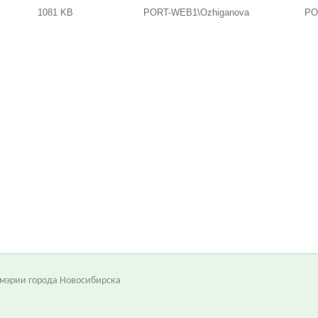
1081 KB
PORT-WEB1\Ozhiganova
PO
 мэрии города Новосибирска