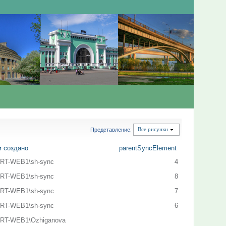
Представление:
Все рисунки
 создано
parentSyncElement
RT-WEB1\sh-sync
4
RT-WEB1\sh-sync
8
RT-WEB1\sh-sync
7
RT-WEB1\sh-sync
6
RT-WEB1\Ozhiganova