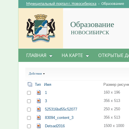
Муниципальный портал г. Новосибирска
›
Образование
Образование
НОВОСИБИРСК
ГЛАВНАЯ
НА КАРТЕ
ОТКРЫТЫЕ Д
Действия
Тип
Имя
Размер рисун
160 x 196
1
356 x 513
3
250 x 250
525316bd55c52077
356 x 513
83094_content_3
1500 x 1000
Detsad2016