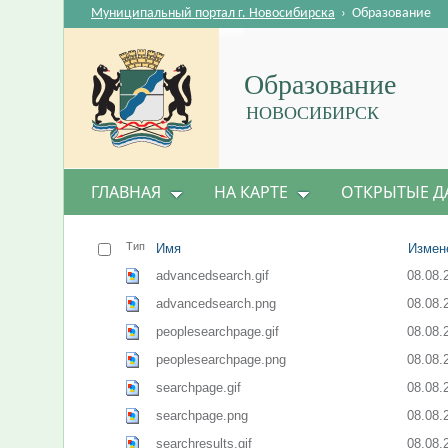
Муниципальный портал г. Новосибирска
›
Образование
Образование
НОВОСИБИРСК
ГЛАВНАЯ
НА КАРТЕ
ОТКРЫТЫЕ Д
Тип
Имя
Измен
advancedsearch.gif
08.08.
advancedsearch.png
08.08.
peoplesearchpage.gif
08.08.
peoplesearchpage.png
08.08.
searchpage.gif
08.08.
searchpage.png
08.08.
searchresults.gif
08.08.